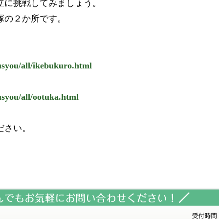
立に挑戦してみましょう。
塚の２か所です。
usyou/all/ikebukuro.html
syou/all/ootuka.html
ださい。